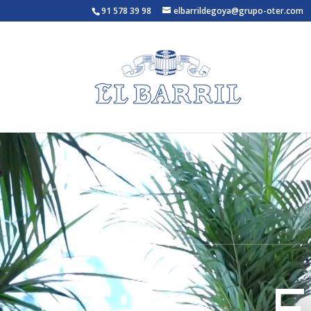
91 578 39 98
elbarrildegoya@grupo-oter.com
Reproductor
de
vídeo