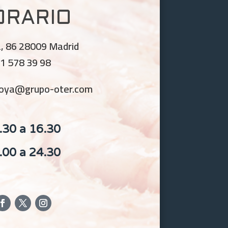
ORARIO
, 86 28009 Madrid
1 578 39 98
egoya@grupo-oter.com
.30 a 16.30
.00 a 24.30