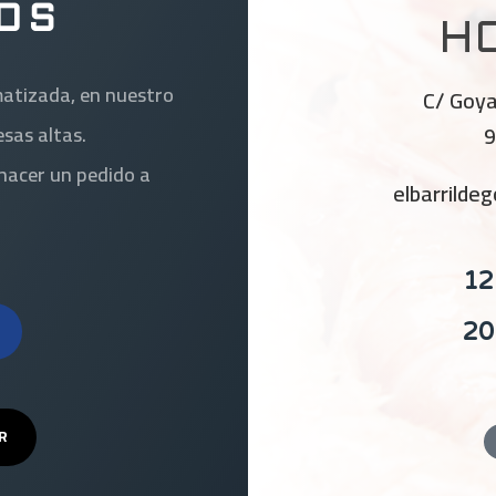
OS
H
matizada, en nuestro
C/ Goya
9
sas altas.
hacer un pedido a
elbarrild
12
20
R